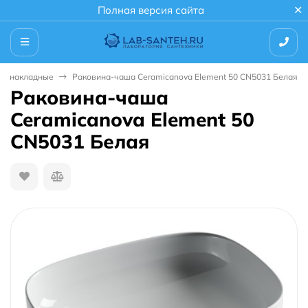
Полная версия сайта
ны накладные
Раковина-чаша Ceramicanova Element 50 CN5031 Белая
Раковина-чаша
Ceramicanova Element 50
CN5031 Белая