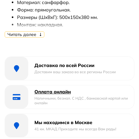
Материал: санфарфор.
Форма: прямоугольная.
Размеры (ШхВхГ): 500x150х380 мм.
Монтаж: накладная.
Читать далее
В комплекте поставки:
Раковина-чаша.
Доставка по всей России
Доставим ваш заказа во все регионы России
Оплата онлайн
Наличными, безнал. С НДС , банковской картой или
онлайн
Мы находимся в Москве
41 км. МКАД Приходите мы всегда Вам рады!