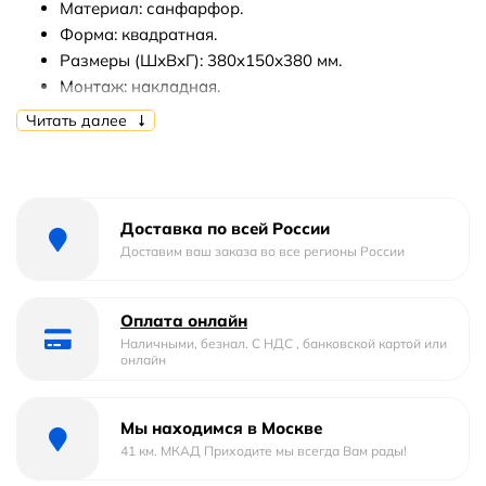
Материал: санфарфор.
Форма: квадратная.
Размеры (ШхВхГ): 380x150х380 мм.
Монтаж: накладная.
Читать далее
В комплекте поставки:
Раковина-чаша.
Доставка по всей России
Доставим ваш заказа во все регионы России
Оплата онлайн
Наличными, безнал. С НДС , банковской картой или
онлайн
Мы находимся в Москве
41 км. МКАД Приходите мы всегда Вам рады!