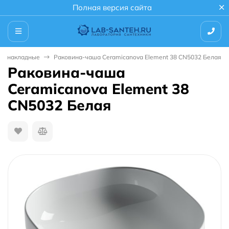
Полная версия сайта
ны накладные
Раковина-чаша Ceramicanova Element 38 CN5032 Белая
Раковина-чаша
Ceramicanova Element 38
CN5032 Белая