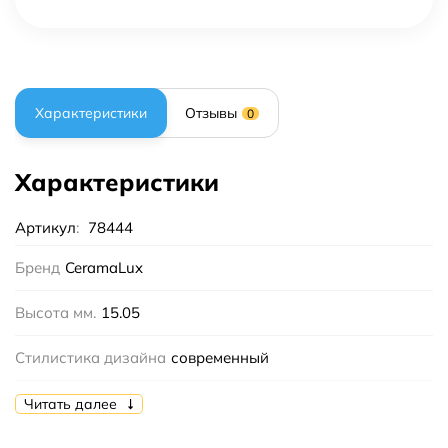
Характеристики
Отзывы
0
Характеристики
Артикул
:
78444
Бренд
CeramaLux
Высота мм.
15.05
Стилистика дизайна
современный
Форма
прямоугольная
Читать далее
Ширина мм.
600