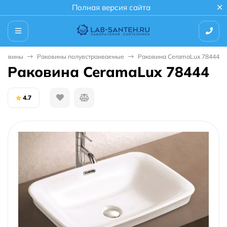
Полная версия сайта
аковины
Раковины полувстраиваемые
Раковина CeramaLux 78444
Раковина CeramaLux 78444
4.7