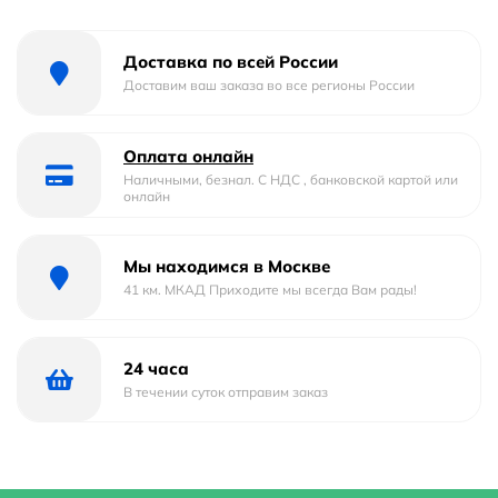
Глубина мм.
410
Доставка по всей России
Доставим ваш заказа во все регионы России
Цвет
Белый
Материал
Фаянс
Оплата онлайн
Наличными, безнал. С НДС , банковской картой или
онлайн
Установка над стиральную машину :
Нет
Страна бренда
Китай
Мы находимся в Москве
41 км. МКАД Приходите мы всегда Вам рады!
Гарантийный срок
5 лет
Область применения
бытовая
24 часа
В течении суток отправим заказ
Модель
N 78444