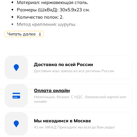
Материал: нержавеющая сталь.
Размеры (ШхВхД): 30х5.9х23 см.
Количество полок: 2.
Метод крепления: шурупы.
Монтаж: подвесной.
Читать далее
В комплекте поставки:
Полка корзина - 2 шт.
Крепление.
Доставка по всей России
Инструкция.
Доставим ваш заказа во все регионы России
Оплата онлайн
Наличными, безнал. С НДС , банковской картой или
онлайн
Мы находимся в Москве
41 км. МКАД Приходите мы всегда Вам рады!