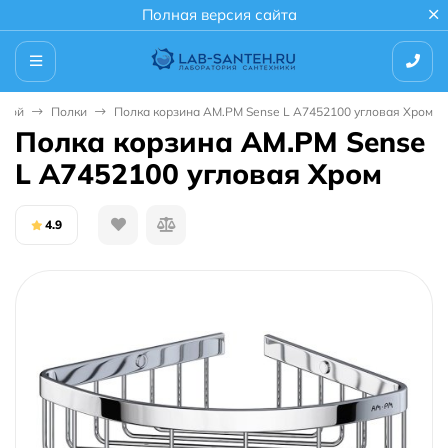
Полная версия сайта
нной
Полки
Полка корзина AM.PM Sense L A7452100 угловая Хром
Полка корзина AM.PM Sense
L A7452100 угловая Хром
4.9