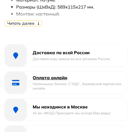
Размеры (ШхВхД): 589х115х217 мм.
Монтаж: настенный.
Читать далее
В комплекте поставки:
Полка для полотенец.
Набор креплений.
Доставка по всей России
Доставим ваш заказа во все регионы России
Оплата онлайн
Наличными, безнал. С НДС , банковской картой или
онлайн
Мы находимся в Москве
41 км. МКАД Приходите мы всегда Вам рады!