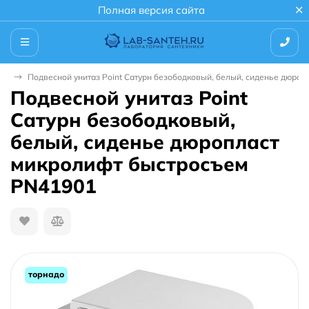
Полная версия сайта
зы
Подвесной унитаз Point Сатурн безободковый, белый, сиденье дюро
Подвесной унитаз Point
Сатурн безободковый,
белый, сиденье дюропласт
микролифт быстросъем
PN41901
торнадо