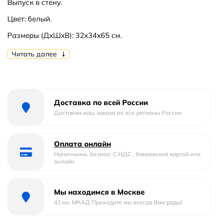
Выпуск в стену.
Цвет: белый.
Размеры (ДхШхВ): 32х34х65 см.
В комплекте поставки:
писсуар, механизм смыва.
Читать далее
Доставка по всей России
Доставим ваш заказа во все регионы России
Оплата онлайн
Наличными, безнал. С НДС , банковской картой или
онлайн
Мы находимся в Москве
41 км. МКАД Приходите мы всегда Вам рады!