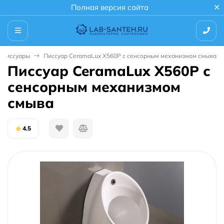
Полная версия сайта
Писсуары
Писсуар CeramaLux X560P с сенсорным механизмом смыва
Писсуар CeramaLux X560P с
сенсорным механизмом
смыва
4.5