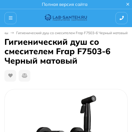
Полная версия сайта
гиены
Гигиенический душ со смесителем Frap F7503-6 Черный матовый
Гигиенический душ со
смесителем Frap F7503-6
Черный матовый