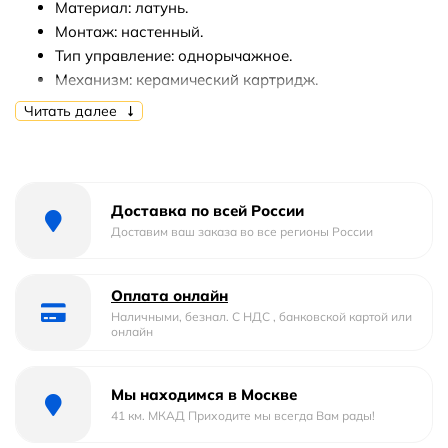
Материал: латунь.
Монтаж: настенный.
Тип управление: однорычажное.
Механизм: керамический картридж.
Стандарт подводки: G 1/2.
Читать далее
Лейка гигиенического душа с нажимным
механизмом.
Длина шланга: 120 см.
Количество режимов струи: 1.
Доставка по всей России
Количество монтажных отверстий: 2.
Доставим ваш заказа во все регионы России
Тип подводки: жесткая.
В комплекте поставки:
Оплата онлайн
Наличными, безнал. С НДС , банковской картой или
Cмеситель.
онлайн
Шланг для душа.
Гигиенический душ.
Мы находимся в Москве
Держатель лейки.
41 км. МКАД Приходите мы всегда Вам рады!
Крепеж.