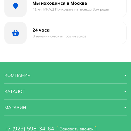
Максимальная нагрузка на полотенцесушитель: не
Мы находимся в Москве
более 5 кг.
41 км. МКАД Приходите мы всегда Вам рады!
Температура наружной поверхности
полотенцесушителя: 55 градусов по Цельсию +/-
24 часа
10%.
В течении суток отправим заказ
Условия эксплуатации: от +5 до +40 градусов по
Цельсию.
Длина кабеля: 1.5 м.
Напряжение: 220 В.
Установка: вертикально.
Монтаж: настенный.
КОМПАНИЯ
В комплекте поставки:
КАТАЛОГ
Полотенцесушитель.
Кронштейн телескопический - 4 шт.
МАГАЗИН
Ключ ШГ №2,5.
Паспорт.
+7 (929) 598-34-64
Заказать звонок