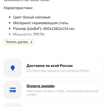
Характеристики:
Цвет: белый матовый.
Материал: нержавеющая сталь.
Размер (ШхВхГ): 450х1262х115 мм.
Мощность: 300 Вт.
Расположение МЭМа (блока управления): слева.
Читать далее
Количество перекладин: 9.
Режим работы: продолжительный.
Регулировка температуры.
Функция таймера.
Доставка по всей России
Терморегулятор.
Доставим ваш заказа во все регионы России
Класс защиты: I класс.
Степень защиты: IP44.
Оплата онлайн
Нагревательный элемент: ТЭН.
Наличными, безнал. С НДС , банковской картой или
Время разогрева: не более 30 мин.
онлайн
Перемычка: выгнутая.
Профиль коллектора: круглый.