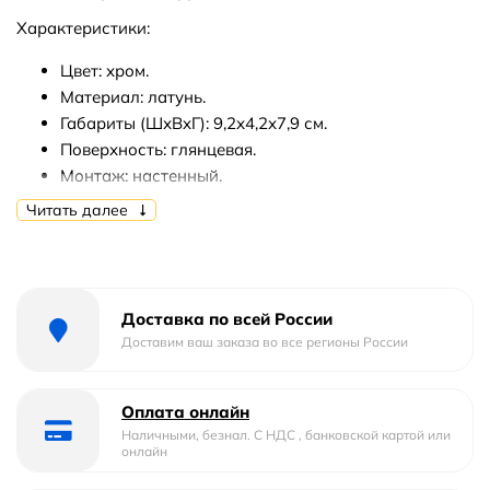
Характеристики:
Цвет: хром.
Материал: латунь.
Габариты (ШхВxГ): 9,2х4,2х7,9 см.
Поверхность: глянцевая.
Монтаж: настенный.
Читать далее
В комплекте поставки:
Двойной крючок.
Набор креплений.
Доставка по всей России
Доставим ваш заказа во все регионы России
Оплата онлайн
Наличными, безнал. С НДС , банковской картой или
онлайн