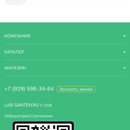
Глубина мм.
1007.3
Тип
душевой уголок
Коллекция
Salm
КОМПАНИЯ
Страна бренда
Германия
КАТАЛОГ
Гарантийный срок
7 лет
МАГАЗИН
Область применения
бытовая
Габариты
103,34x100,73x200
+7 (929) 598-34-64
Заказать звонок
Регулируемая ширина
да
LAB-SANTEH.RU
© 2026
Модель
Salm 27I19
Лаборатория Сантехники
Поддон в комплекте
нет, установка на пол без поддона