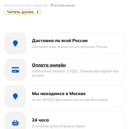
Конструкция дверей :
Распашные
Читать далее
Кол-во дверей
1
Материал профиля
алюминий
Доставка по всей России
Материал полотна двери
стекло
Доставим ваш заказа во все регионы России
Стилистика дизайна
современный
Оплата онлайн
Толщина полотна двери, мм
6
Наличными, безнал. С НДС , банковской картой или
онлайн
Цвет профиля
Хром
Мы находимся в Москве
Исполнение стекла
Прозрачное
41 км. МКАД Приходите мы всегда Вам рады!
Форма
квадратная
24 часа
Ширина мм.
1033.4
В течении суток отправим заказ