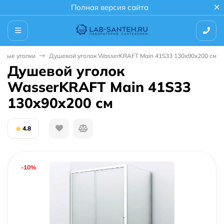
Полная версия сайта
евые уголки
Душевой уголок WasserKRAFT Main 41S33 130x90x200 см
Душевой уголок
WasserKRAFT Main 41S33
130x90x200 см
4.8
-10%