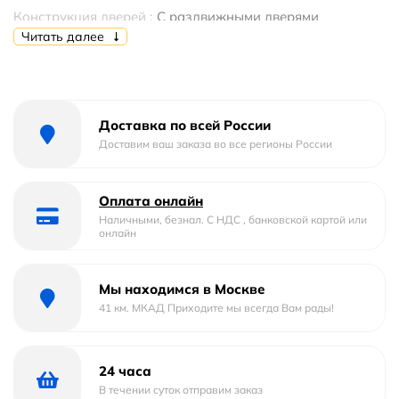
Конструкция дверей :
С раздвижными дверями
Читать далее
Кол-во дверей
1
Материал профиля
алюминий
Доставка по всей России
Материал полотна двери
стекло
Доставим ваш заказа во все регионы России
Стилистика дизайна
современный
Оплата онлайн
Толщина полотна двери, мм
6
Наличными, безнал. С НДС , банковской картой или
онлайн
Цвет профиля
Хром
Мы находимся в Москве
Форма
прямоугольная
41 км. МКАД Приходите мы всегда Вам рады!
Ширина мм.
1300
24 часа
Глубина мм.
900
В течении суток отправим заказ