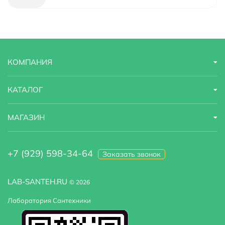
Тип
душевой уголок
Коллекция
Main
Ориентация
универсальная
КОМПАНИЯ
Страна бренда
Германия
КАТАЛОГ
Гарантийный срок
7 лет
МАГАЗИН
Регулируемая ширина
да
Модель
Main 41S33
+7 (929) 598-34-64
Заказать звонок
Поддон в комплекте
нет, установка на пол без поддона
LAB-SANTEH.RU
© 2026
Дополнительные функции
покрытие антикапля
Лаборатория Сантехники