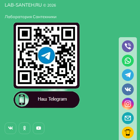
LAB-SANTEH.RU
© 2026
Габариты
119x98,6x200
Лаборатория Сантехники
Регулируемая ширина
да
Модель
Aller White 10H10RW
Поддон в комплекте
нет, установка на пол без поддона
Дополнительные функции
покрытие анти-капля