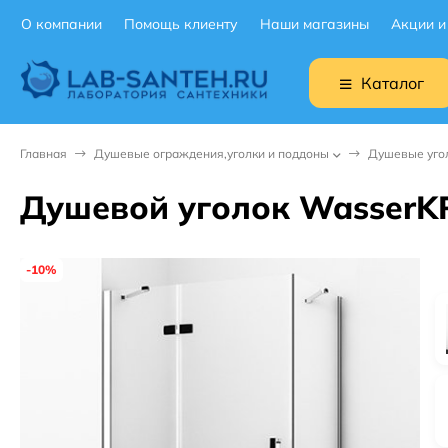
О компании
Помощь клиенту
Наши магазины
Акции и
Каталог
Главная
Душевые ограждения,уголки и поддоны
Душевые уго
Душевой уголок WasserKRA
-10%