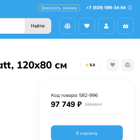
+7 (929) 598-34-64
Заказать звонок
Найти
tt, 120x80 см
5.0
Код товара:
582-996
97 749
₽
108 610
₽
В корзину