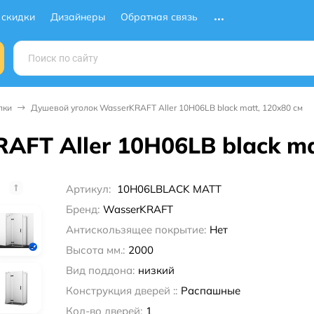
 скидки
Дизайнеры
Обратная связь
лки
Душевой уголок WasserKRAFT Aller 10H06LB black matt, 120x80 см
FT Aller 10H06LB black ma
Артикул:
10H06LBLACK MATT
Бренд:
WasserKRAFT
Антискользящее покрытие:
Нет
Высота мм.:
2000
Вид поддона:
низкий
Конструкция дверей ::
Распашные
Кол-во дверей:
1