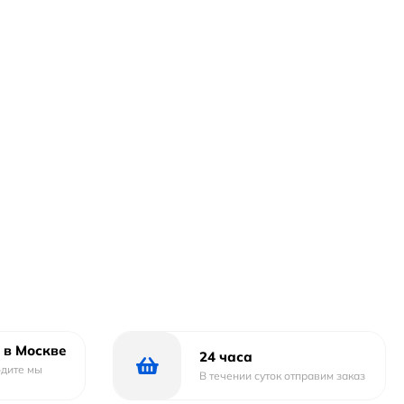
 в Москве
24 часа
одите мы
В течении суток отправим заказ