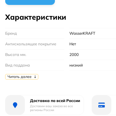
Характеристики
Бренд
WasserKRAFT
Антискользящее покрытие
Нет
Высота мм.
2000
Вид поддона
низкий
Конструкция дверей :
Распашные
Читать далее
Кол-во дверей
1
Материал профиля
алюминий
Доставка по всей России
Доставим ваш заказа во все
Материал полотна двери
стекло
регионы России