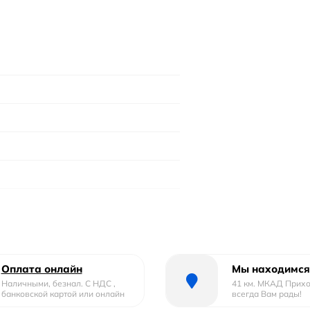
Оплата онлайн
Мы находимся
Наличными, безнал. С НДС ,
41 км. МКАД Прих
банковской картой или онлайн
всегда Вам рады!