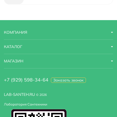
Гарантийный срок
5 лет
Размер верхнего душа, см
25
КОМПАНИЯ
Модель
A16030 Thermo
Область применения
бытовая
КАТАЛОГ
Стандарт подводки
1/2"
МАГАЗИН
Тропический (верхний) душ
Есть
+7 (929) 598-34-64
Заказать звонок
Угловая конструкция
Нет
Встраиваемая система
да
LAB-SANTEH.RU
© 2026
Лаборатория Сантехники