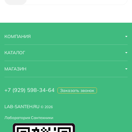
Модель
SX-5079/03SM
Область применения
бытовая
КОМПАНИЯ
Стандарт подводки
1/2"
Тропический (верхний) душ
Есть
КАТАЛОГ
Угловая конструкция
Нет
МАГАЗИН
Встраиваемая система
да
+7 (929) 598-34-64
Заказать звонок
LAB-SANTEH.RU
© 2026
Лаборатория Сантехники