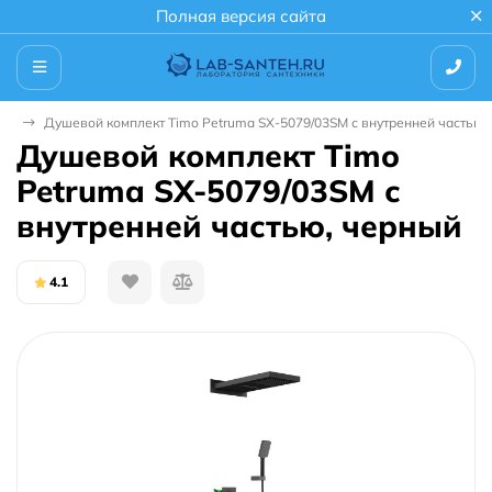
Полная версия сайта
мы
Душевой комплект Timo Petruma SX-5079/03SM с внутренней частью,
Душевой комплект Timo
Petruma SX-5079/03SM с
внутренней частью, черный
4.1