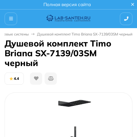
Полная версия сайта
ушевые системы
Душевой комплект Timo Briana SX-7139/03SM черный
Душевой комплект Timo
Briana SX-7139/03SM
черный
4.4