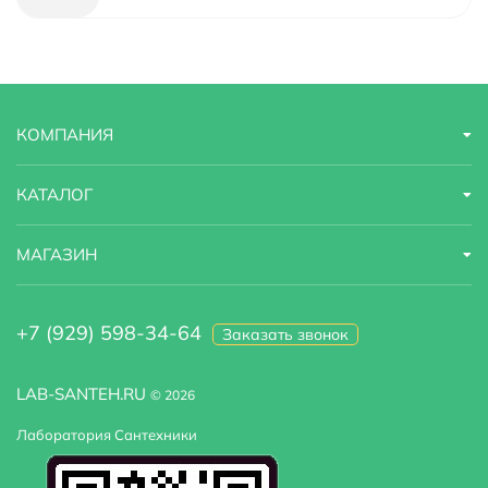
Модель
SX-7139/03SM
Область применения
бытовая
КОМПАНИЯ
Стандарт подводки
1/2"
Тропический (верхний) душ
Есть
КАТАЛОГ
Угловая конструкция
Нет
МАГАЗИН
Встраиваемая система
да
+7 (929) 598-34-64
Заказать звонок
LAB-SANTEH.RU
© 2026
Лаборатория Сантехники