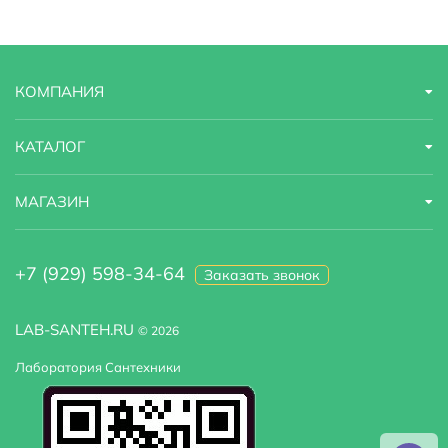
Зеркало
есть
Турецкая баня
нет, установка не предусмотрена
КОМПАНИЯ
Финская сауна
нет
Вентиляция
есть
КАТАЛОГ
Наличие крыши
закрытая, c крышей
МАГАЗИН
Тропический (верхний) душ
Есть
+7 (929) 598-34-64
Заказать звонок
LAB-SANTEH.RU
© 2026
Лаборатория Сантехники