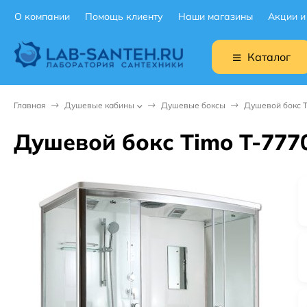
О компании
Помощь клиенту
Наши магазины
Акции и
Каталог
Главная
Душевые кабины
Душевые боксы
Душевой бокс T
Душевой бокс Timo T-777