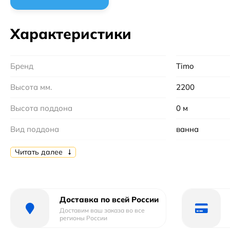
Характеристики
Бренд
Timo
Высота мм.
2200
Высота поддона
0 м
Вид поддона
ванна
Конструкция дверей :
С раздвижным
Читать далее
Материал поддона :
акрил
Толщина полотна двери, мм
5
Доставка по всей России
Доставим ваш заказа во все
Форма
прямоугольна
регионы России