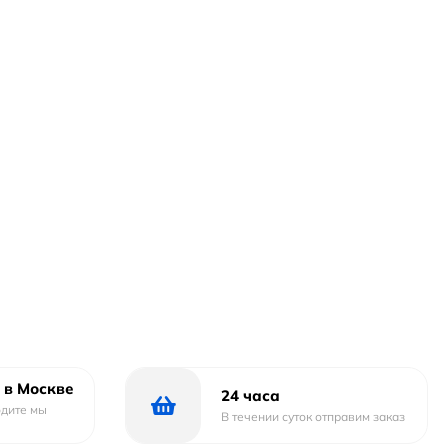
 в Москве
24 часа
одите мы
В течении суток отправим заказ