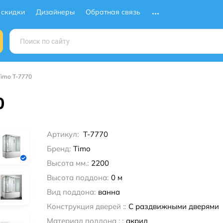
 скидки
Дизайнеры
Обратная связь
imo T-7770
0
Артикул:
T-7770
Бренд:
Timo
Высота мм.:
2200
Высота поддона:
0 м
Вид поддона:
ванна
Конструкция дверей ::
С раздвижными дверями
Материал поддона : :
акрил