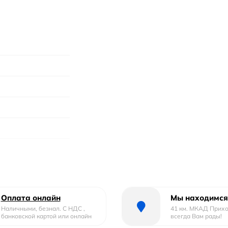
и дверями
Оплата онлайн
Мы находимся
Наличными, безнал. С НДС ,
41 км. МКАД Прих
я
банковской картой или онлайн
всегда Вам рады!