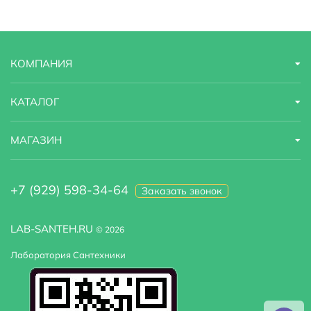
Страна бренда
Финляндия
Гарантийный срок
1 год
КОМПАНИЯ
Цвет задних стенок
черный
Радио
есть
КАТАЛОГ
Ширина
140 м
МАГАЗИН
Высота
60 м
+7 (929) 598-34-64
Заказать звонок
Зеркало
нет
Турецкая баня
нет, установка не предусмотрена
LAB-SANTEH.RU
© 2026
Лаборатория Сантехники
Финская сауна
нет
Инфракрасная сауна
нет