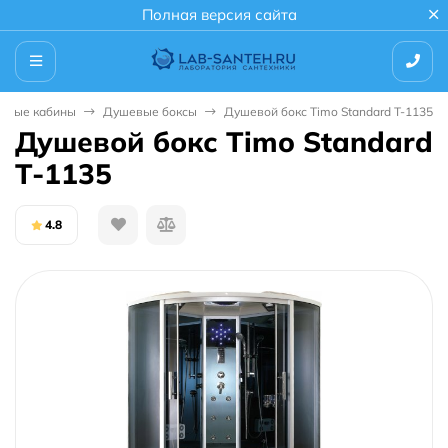
Полная версия сайта
евые кабины
Душевые боксы
Душевой бокс Timo Standard T-1135
Душевой бокс Timo Standard
T-1135
4.8