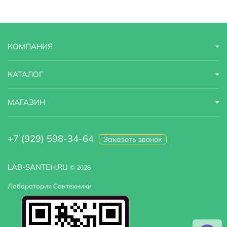
Полка
Да
Тип
бокс
КОМПАНИЯ
Коллекция
Standard
Управление
сенсорное
КАТАЛОГ
Страна бренда
Финляндия
МАГАЗИН
Гарантийный срок
1 год
+7 (929) 598-34-64
Заказать звонок
Цвет задних стенок
черный
Радио
есть
LAB-SANTEH.RU
© 2026
Лаборатория Сантехники
Сиденье
есть, одно сиденье
Оснащение
излив