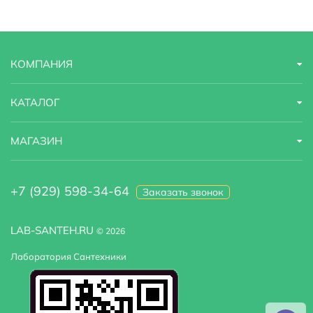
Полка
Да
Тип
бокс
КОМПАНИЯ
Коллекция
Comfort
Управление
сенсорное
КАТАЛОГ
Страна бренда
Финляндия
МАГАЗИН
Гарантийный срок
1 год
+7 (929) 598-34-64
Заказать звонок
Цвет задних стенок
белый
Радио
есть
LAB-SANTEH.RU
© 2026
Лаборатория Сантехники
Сиденье
есть, одно сиденье
Оснащение
термостат