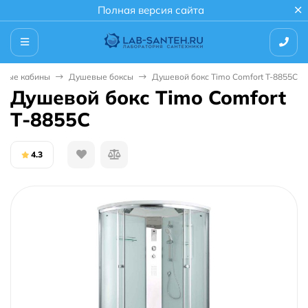
Полная версия сайта
евые кабины
Душевые боксы
Душевой бокс Timo Comfort T-8855C
Душевой бокс Timo Comfort
T-8855C
4.3