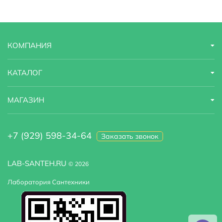
Высота
225 м
Вентиляция
есть
КОМПАНИЯ
Наличие крыши
закрытая, c крышей
Тропический (верхний) душ
Есть
КАТАЛОГ
МАГАЗИН
+7 (929) 598-34-64
Заказать звонок
LAB-SANTEH.RU
© 2026
Лаборатория Сантехники