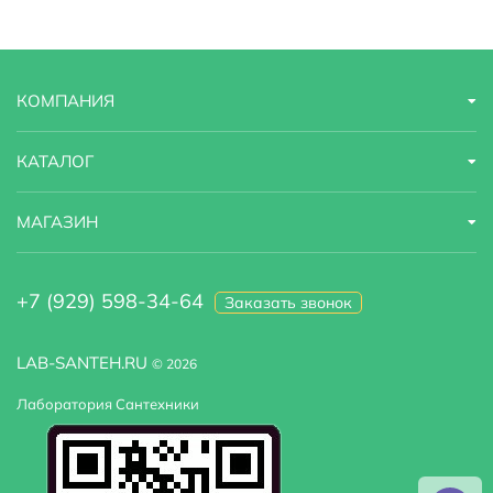
Высота
225 м
Зеркало
есть
КОМПАНИЯ
Турецкая баня
нет, установка не предусмотрена
Финская сауна
нет
КАТАЛОГ
Вентиляция
есть
МАГАЗИН
Наличие крыши
закрытая, c крышей
+7 (929) 598-34-64
Заказать звонок
Тропический (верхний) душ
Есть
LAB-SANTEH.RU
© 2026
Лаборатория Сантехники