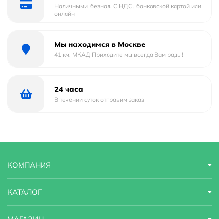
Наличными, безнал. С НДС , банковской картой или
онлайн
Длина шланга
150
Душевая лейка :
Есть в комплекте
Мы находимся в Москве
41 км. МКАД Приходите мы всегда Вам рады!
Форма излива
Нет
Смеситель
Есть
24 часа
В течении суток отправим заказ
Стилистика дизайна
современный
Форма
округлая
Материал
латунь
КОМПАНИЯ
Тип
Душевая система
КАТАЛОГ
Гарантийный срок
5 лет
МАГАЗИН