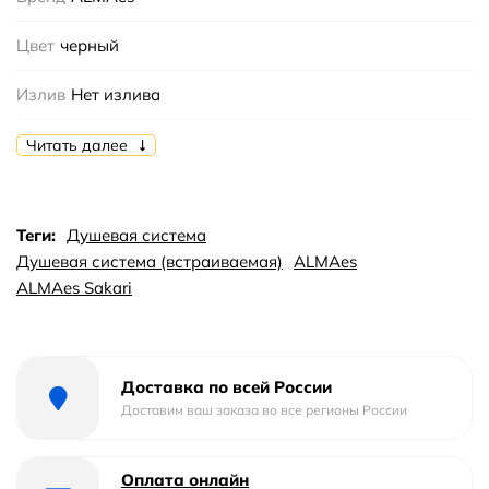
Цвет
черный
Излив
Нет излива
Монтаж
встраиваемый
Читать далее
Страна бренда
Германия
Теги:
Душевая система
Коллекция
Sakari
Душевая система (встраиваемая)
ALMAes
ALMAes Sakari
Механизм
Керамический
Тип поверхности
Матовый
Доставка по всей России
Количество режимов :
2
Доставим ваш заказа во все регионы России
Количество монтажных отверстий :
3
Оплата онлайн
Держатель лейки :
Есть в комплекте