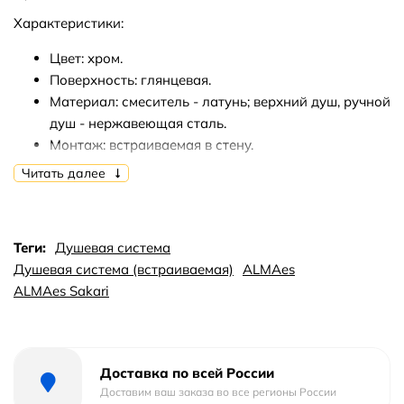
Характеристики:
Цвет: хром.
Поверхность: глянцевая.
Материал: смеситель - латунь; верхний душ, ручной
душ - нержавеющая сталь.
Монтаж: встраиваемая в стену.
Управление: рычажное.
Читать далее
Назначение: для ванны/для душа.
Размер верхнего душа: 25х25 см.
Форма верхнего душа: круглая.
Теги:
Душевая система
Длина кронштейна верхнего душа: 40 см.
Душевая система (встраиваемая)
ALMAes
Количество режимов верхнего душа: 1.
ALMAes Sakari
Количество режимов ручного душа: 1.
Длина шланга: 150 см.
Глубина погружения в стену: 8 см.
Стандарт подключения: 1/2 дюйма.
Доставка по всей России
Доставим ваш заказа во все регионы России
В комплекте поставки: душевая система.