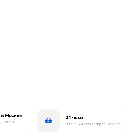
 в Москве
24 часа
одите мы
В течении суток отправим заказ