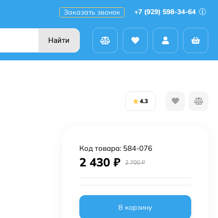
+7 (929) 598-34-64
Заказать звонок
Найти
4.3
Код товара:
584-076
2 430
₽
2 700
₽
В корзину