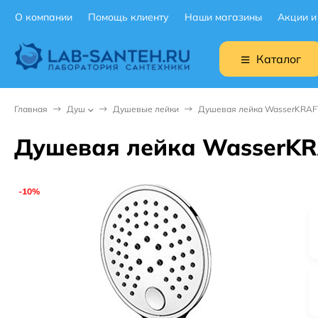
О компании
Помощь клиенту
Наши магазины
Акции и
Каталог
Главная
Душ
Душевые лейки
Душевая лейка WasserKRAF
Душевая лейка WasserKR
-10%