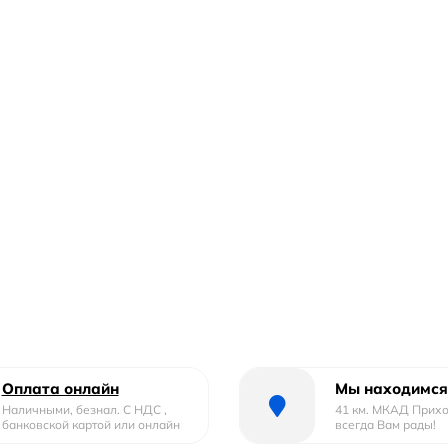
Оплата онлайн
Мы находимся
Наличными, безнал. С НДС ,
41 км. МКАД Прих
банковской картой или онлайн
всегда Вам рады!