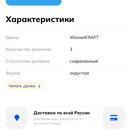
Характеристики
Бренд
WasserKRAFT
Количество режимов :
3
Стилистика дизайна
современный
Форма
округлая
Цвет
хром
Читать далее
Тип
душевая лейка
Материал
пластик
Доставка по всей России
Доставим ваш заказа во все
Страна бренда
Германия
регионы России