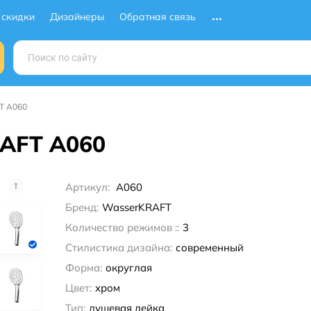
 скидки
Дизайнеры
Обратная связь
T A060
AFT A060
Артикул:
A060
Бренд:
WasserKRAFT
Количество режимов ::
3
Стилистика дизайна:
современный
Форма:
округлая
Цвет:
хром
Тип:
душевая лейка