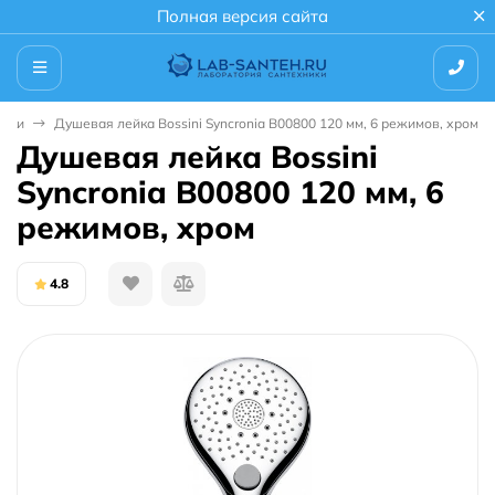
Полная версия сайта
ейки
Душевая лейка Bossini Syncronia B00800 120 мм, 6 режимов, хром
Душевая лейка Bossini
Syncronia B00800 120 мм, 6
режимов, хром
4.8