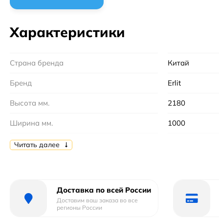
Характеристики
Страна бренда
Китай
Бренд
Erlit
Высота мм.
2180
Ширина мм.
1000
Исполнение стекла
Прозрачное
Читать далее
Конструкция дверей :
С раздвижным
Высота поддона
15 м
Доставка по всей России
Доставим ваш заказа во все
Вид поддона
средний
регионы России