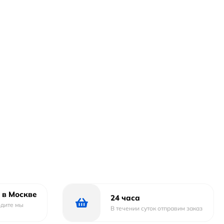
 в Москве
24 часа
одите мы
В течении суток отправим заказ