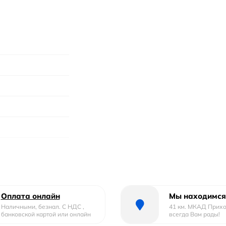
и дверями
Оплата онлайн
Мы находимся
Наличными, безнал. С НДС ,
41 км. МКАД Прих
банковской картой или онлайн
всегда Вам рады!