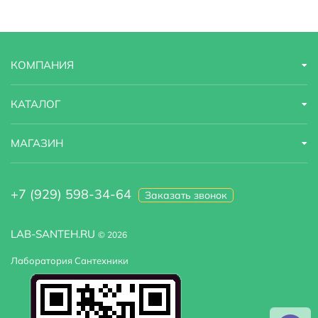
Ширина
7.8 см
Высота
16.8 м
КОМПАНИЯ
Глубина
9.5 м
Модель
Amper K-5499
КАТАЛОГ
МАГАЗИН
+7 (929) 598-34-64
Заказать звонок
LAB-SANTEH.RU
© 2026
Лаборатория Сантехники