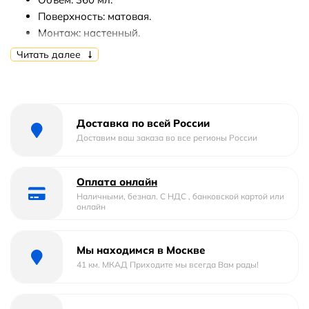
Поверхность: матовая.
Монтаж: настенный.
Читать далее
В комплекте поставки:
Дозатор.
Набор креплений.
Доставка по всей России
Доставим ваш заказа во все регионы России
Оплата онлайн
Наличными, безнал. С НДС , банковской картой или
онлайн
Мы находимся в Москве
41 км. МКАД Приходите мы всегда Вам рады!