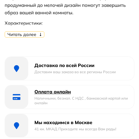
продуманный до мелочей дизайн помогут завершить
образ вашей ванной комнаты.
Характеристики:
Читать далее
Материал: сплав металлов. Глянцевое
хромированное покрытие приятно на ощупь,
устойчиво к помутнению и бытовым повреждениям,
сохраняет первоначальный зеркальный блеск на
протяжении всего срока службы.
Доставка по всей России
Колба из тонкого ультрапрочного стекла белого
Доставим ваш заказа во все регионы России
матового цвета.
Габариты (ШВГ): 7.5х15.8х10.6 см.
Оплата онлайн
Настенное крепление при помощи шурупов.
Наличными, безнал. С НДС , банковской картой или
онлайн
В комплекте поставки: дозатор.
Мы находимся в Москве
41 км. МКАД Приходите мы всегда Вам рады!