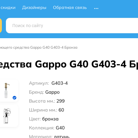
 скидки
Дизайнеры
Обратная связь
оющего средства Gappo G40 G403-4 Бронза
едства Gappo G40 G403-4 Б
Артикул:
G403-4
Бренд:
Gappo
Высота мм.:
299
Ширина мм.:
60
Цвет:
бронза
Коллекция:
G40
Материал:
латунь