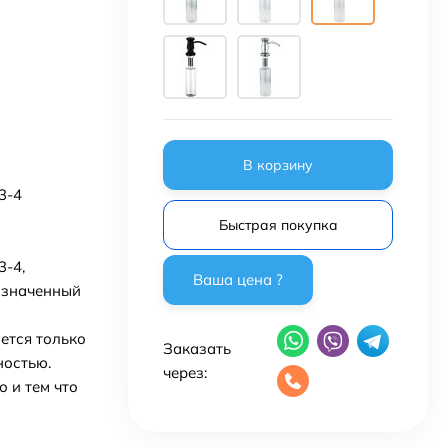
В корзину
3-4
Быстрая покупка
-4,
азначенный
ается только
Заказать
ностью.
через:
о и тем что