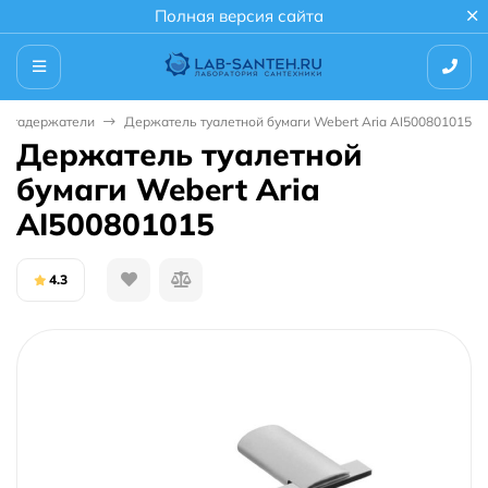
Полная версия сайта
магадержатели
Держатель туалетной бумаги Webert Aria AI500801015
Держатель туалетной
бумаги Webert Aria
AI500801015
4.3