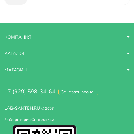
Глубина мм.
470
Подводная подсветка
нет, установка не предусмотрена
КОМПАНИЯ
Система гидромассажа
нет, установка не
предусмотрена
КАТАЛОГ
Ароматерапия
нет, установка не предусмотрена
МАГАЗИН
Гарантийный срок
5 лет
Страна бренда
Россия
+7 (929) 598-34-64
Заказать звонок
Аэромассаж
нет, установка не предусмотрена
LAB-SANTEH.RU
© 2026
Дополнительные функции
регулируемая высота ножек
Лаборатория Сантехники
Форма
прямоугольная