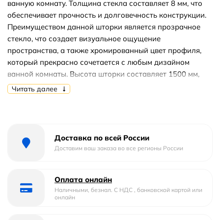
ванную комнату. Толщина стекла составляет 8 мм, что
обеспечивает прочность и долговечность конструкции.
Преимуществом данной шторки является прозрачное
стекло, что создает визуальное ощущение
пространства, а также хромированный цвет профиля,
который прекрасно сочетается с любым дизайном
ванной комнаты. Высота шторки составляет 1500 мм,
что позволяет использовать ее в большинстве
Читать далее
стандартных размеров ванн. Конструкция шторки
является неподвижной и выполнена из анодированного
алюминия, что обеспечивает устойчивость к коррозии и
продлевает срок ее эксплуатации. Анодированный
Доставка по всей России
алюминиевый профиль также обладает превосходными
Доставим ваш заказа во все регионы России
свойствами, такими как устойчивость к царапинам,
износу, а также легкость в уходе за поверхностью.
Оплата онлайн
Важным преимуществом данной шторки является
Наличными, безнал. С НДС , банковской картой или
наличие покрытия стекла Easy Clean, которое облегчает
онлайн
уход и обеспечивает защиту от водного налета и
конденсата. Благодаря этому, шторка всегда будет