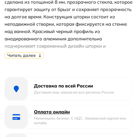
сделана из толщиной 8 мм, прозрачного стекла, которое
гарантирует защиту от брызг и сохраняет прозрачность
на долгое время. Конструкция шторки состоит из
неподвижной створки, которая фиксируется на стенке
над ванной. Красивый черный профиль из
анодированного алюминия дополнительно
подчеркивает современный дизайн шторки и
гарантирует ее долговечность. Высота стеклянной
Читать далее
шторки составляет 1500 мм, что идеально подходит для
большинства размеров ванн. Шторка оснащена
покрытием стекла Easy Clean, которое облегчает ее
очистку и сохраняет ее в первоначальном состоянии на
Доставка по всей России
протяжении всего эксплуатационного периода. Стоит
Доставим ваш заказа во все регионы России
отметить, что стеклянная шторка на ванну RGW SC-051B
имеет ресурс эксплуатации 15 лет, что делает ее очень
Оплата онлайн
привлекательным вариантом для тех, кто хочет
Наличными, безнал. С НДС , банковской картой или
приобрести долговечный и надежный товар. При этом,
онлайн
цена нашего товара очень лояльна, и мы можем
предложить вам лучшую цену на рынке. Чтобы купить