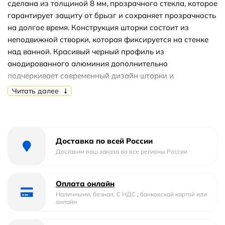
сделана из толщиной 8 мм, прозрачного стекла, которое
гарантирует защиту от брызг и сохраняет прозрачность
на долгое время. Конструкция шторки состоит из
неподвижной створки, которая фиксируется на стенке
над ванной. Красивый черный профиль из
анодированного алюминия дополнительно
подчеркивает современный дизайн шторки и
гарантирует ее долговечность. Высота стеклянной
Читать далее
шторки составляет 1500 мм, что идеально подходит для
большинства размеров ванн. Шторка оснащена
покрытием стекла Easy Clean, которое облегчает ее
очистку и сохраняет ее в первоначальном состоянии на
Доставка по всей России
протяжении всего эксплуатационного периода. Стоит
Доставим ваш заказа во все регионы России
отметить, что стеклянная шторка на ванну RGW SC-051B
имеет ресурс эксплуатации 15 лет, что делает ее очень
Оплата онлайн
привлекательным вариантом для тех, кто хочет
Наличными, безнал. С НДС , банковской картой или
приобрести долговечный и надежный товар. При этом,
онлайн
цена нашего товара очень лояльна, и мы можем
предложить вам лучшую цену на рынке. Чтобы купить