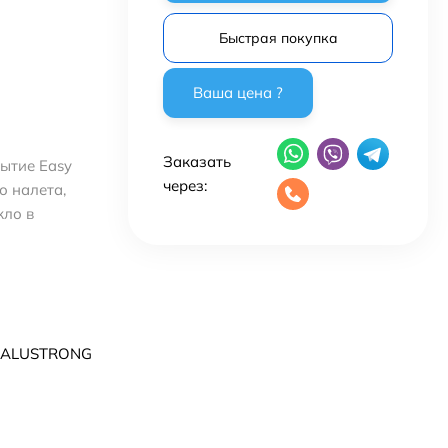
Быстрая покупка
Заказать
ытие Easy
через:
о налета,
кло в
 ALUSTRONG