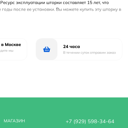
есурс эксплуатации шторки составляет 15 лет, что
 годы после ее установки. Вы можете купить эту шторку в
 ознакомиться с другими продуктами нашего каталога
вы других покупателей, чтобы убедиться в высоком
м сайте. Также вы можете заказать этот товар и
нный продукт, который станет надежным помощником в
 в Москве
24 часа
одите мы
В течении суток отправим заказ
МАГАЗИН
+7 (929) 598-34-64