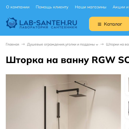
О компании
Помощь клиенту
Наши магазины
Акции и
Каталог
Главная
Душевые ограждения,уголки и поддоны
Шторки на ва
Шторка на ванну RGW SC