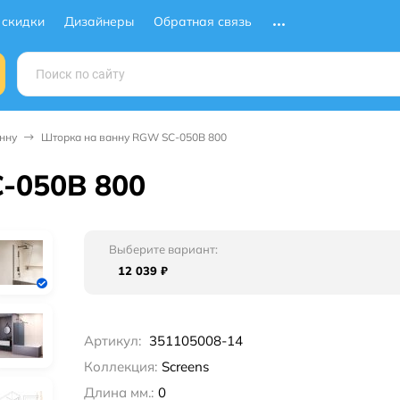
 скидки
Дизайнеры
Обратная связь
нну
Шторка на ванну RGW SC-050B 800
-050B 800
Выберите вариант:
12 039
₽
Артикул:
351105008-14
Коллекция:
Screens
Длина мм.:
0