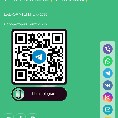
магазине, а наличие в наличии и быстрая доставка
обеспечивают удобство и комфорт.
LAB-SANTEH.RU
© 2026
Лаборатория Сантехники