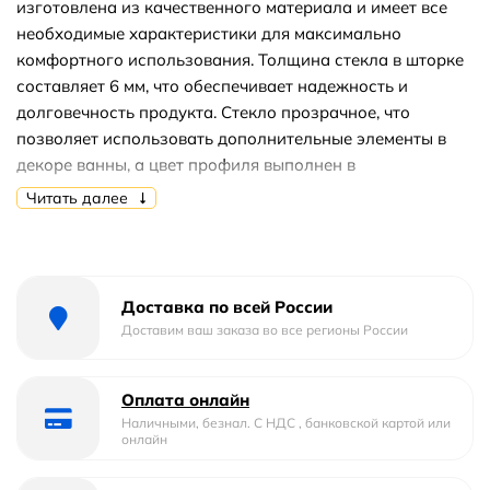
изготовлена из качественного материала и имеет все
необходимые характеристики для максимально
комфортного использования. Толщина стекла в шторке
составляет 6 мм, что обеспечивает надежность и
долговечность продукта. Стекло прозрачное, что
позволяет использовать дополнительные элементы в
декоре ванны, а цвет профиля выполнен в
хромированном исполнении, что создает эффектный и
Читать далее
красивый вид. Высота стеклянной шторки 1490 мм, что
позволяет использовать ее в большинстве стандартных
ванных комнат. Конструкция створки шторки
неподвижная, что обеспечивает максимальную
Доставка по всей России
надежность и удобство при ее использовании.
Доставим ваш заказа во все регионы России
Покрытие стекла шторки имеет технологию Easy Clean,
что делает уборку после использования шторки легким
Оплата онлайн
и быстрым процессом. Анодированный алюминиевый
Наличными, безнал. С НДС , банковской картой или
профиль обеспечивает дополнительную прочность и
онлайн
долговечность конструкции. Ресурс эксплуатации
шторки составляет 15 лет, что гарантирует