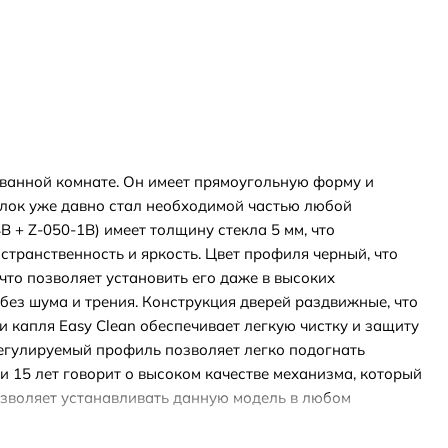
 ванной комнате. Он имеет прямоугольную форму и
олок уже давно стал необходимой частью любой
 + Z-050-1B) имеет толщину стекла 5 мм, что
странственность и яркость. Цвет профиля черный, что
что позволяет установить его даже в высоких
ез шума и трения. Конструкция дверей раздвижные, что
и капля Easy Clean обеспечивает легкую чистку и защиту
Регулируемый профиль позволяет легко подогнать
и 15 лет говорит о высоком качестве механизма, который
позволяет устанавливать данную модель в любом
ого уголка. Материал профиля анодированный алюминий,
ю форму и яркость даже после многократного