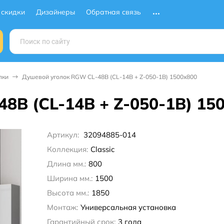
 скидки
Дизайнеры
Обратная связь
лки
Душевой уголок RGW CL-48B (CL-14B + Z-050-1B) 1500x800
8B (CL-14B + Z-050-1B) 15
Артикул:
32094885-014
Коллекция:
Classic
Длина мм.:
800
Ширина мм.:
1500
Высота мм.:
1850
Монтаж:
Универсальная установка
Гарантийный срок:
3 года