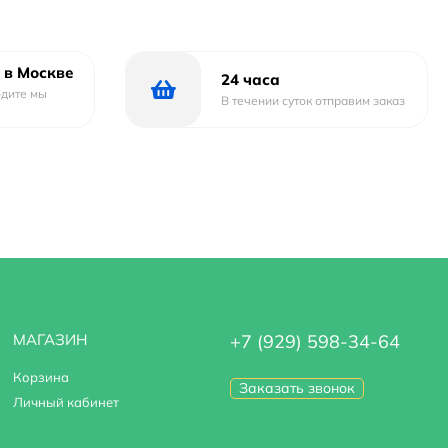
нным выбором для всех, кто ценит комфорт и удобство в
 в Москве
24 часа
одите мы
В течении суток отправим заказ
МАГАЗИН
+7 (929) 598-34-64
Корзина
Заказать звонок
Личный кабинет