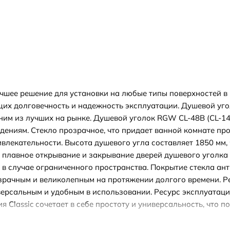
учшее решение для установки на любые типы поверхностей в
щих долговечность и надежность эксплуатации. Душевой уг
ним из лучших на рынке. Душевой уголок RGW CL-48B (CL-14B
ениям. Стекло прозрачное, что придает ванной комнате про
лекательности. Высота душевого угла составляет 1850 мм, 
плавное открывание и закрывание дверей душевого уголка б
в случае ограниченного пространства. Покрытие стекла ант
озрачным и великолепным на протяжении долгого времени. 
версальным и удобным в использовании. Ресурс эксплуатаци
я Classic сочетает в себе простоту и универсальность, что 
 Гарантия 3 года подтверждает надежность и качество данн
х комнатах. Он устойчив к воздействию воды, не теряет сво