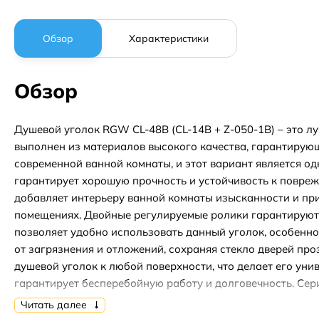
Обзор
Характеристики
Обзор
Душевой уголок RGW CL-48B (CL-14B + Z-050-1B) – это л
выполнен из материалов высокого качества, гарантирую
современной ванной комнаты, и этот вариант является од
гарантирует хорошую прочность и устойчивость к поврежд
добавляет интерьеру ванной комнаты изысканности и прив
помещениях. Двойные регулируемые ролики гарантируют 
позволяет удобно использовать данный уголок, особенно 
от загрязнения и отложений, сохраняя стекло дверей пр
душевой уголок к любой поверхности, что делает его уни
гарантирует бесперебойную работу и долговечность. Сери
интерьере, добавляя привлекательности и элегантности.
Читать далее
что является одним из лучших для использования в ванны