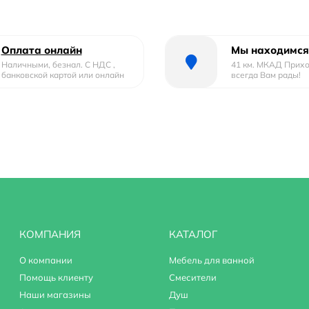
уголок RGW CL-48B (CL-14B + Z-050-1B) надежным и качестве
Оплата онлайн
Мы находимся
Наличными, безнал. С НДС ,
41 км. МКАД Прих
банковской картой или онлайн
всегда Вам рады!
КОМПАНИЯ
КАТАЛОГ
О компании
Мебель для ванной
Помощь клиенту
Смесители
Наши магазины
Душ