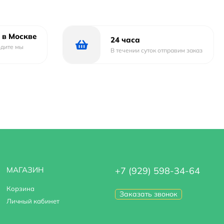
нным выбором для всех, кто ценит комфорт и удобство в
 в Москве
24 часа
одите мы
В течении суток отправим заказ
МАГАЗИН
+7 (929) 598-34-64
Корзина
Заказать звонок
Личный кабинет