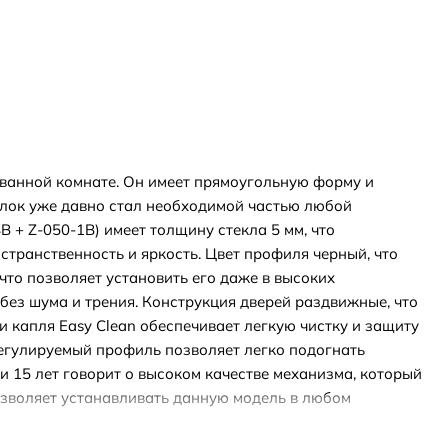
 ванной комнате. Он имеет прямоугольную форму и
олок уже давно стал необходимой частью любой
 + Z-050-1B) имеет толщину стекла 5 мм, что
странственность и яркость. Цвет профиля черный, что
что позволяет установить его даже в высоких
ез шума и трения. Конструкция дверей раздвижные, что
и капля Easy Clean обеспечивает легкую чистку и защиту
Регулируемый профиль позволяет легко подогнать
и 15 лет говорит о высоком качестве механизма, который
позволяет устанавливать данную модель в любом
ого уголка. Материал профиля анодированный алюминий,
ю форму и яркость даже после многократного