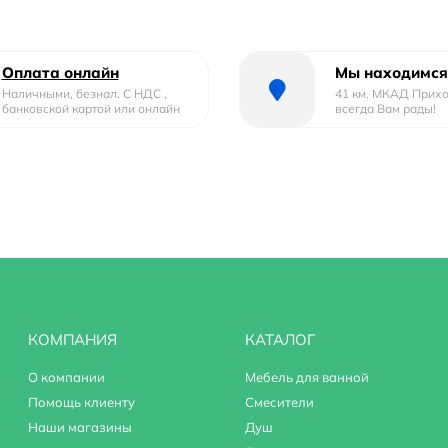
уголок RGW CL-48B (CL-14B + Z-050-1B) надежным и качестве
Оплата онлайн
Мы находимся
Наличными, безнал. С НДС ,
41 км. МКАД Прих
банковской картой или онлайн
всегда Вам рады!
КОМПАНИЯ
КАТАЛОГ
О компании
Мебель для ванной
Помощь клиенту
Смесители
Наши магазины
Душ