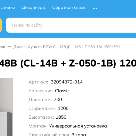
 скидки
Дизайнеры
Обратная связь
лки
Душевой уголок RGW CL-48B (CL-14B + Z-050-1B) 1200x700
8B (CL-14B + Z-050-1B) 12
Артикул:
32094872-014
Коллекция:
Classic
Длина мм.:
700
Ширина мм.:
1200
Высота мм.:
1850
Монтаж:
Универсальная установка
Гарантийный срок:
3 года