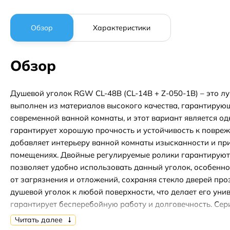
Обзор
Характеристики
Обзор
Душевой уголок RGW CL-48B (CL-14B + Z-050-1B) – это л
выполнен из материалов высокого качества, гарантирую
современной ванной комнаты, и этот вариант является од
гарантирует хорошую прочность и устойчивость к поврежд
добавляет интерьеру ванной комнаты изысканности и прив
помещениях. Двойные регулируемые ролики гарантируют 
позволяет удобно использовать данный уголок, особенно 
от загрязнения и отложений, сохраняя стекло дверей пр
душевой уголок к любой поверхности, что делает его уни
гарантирует бесперебойную работу и долговечность. Сери
интерьере, добавляя привлекательности и элегантности.
Читать далее
что является одним из лучших для использования в ванны