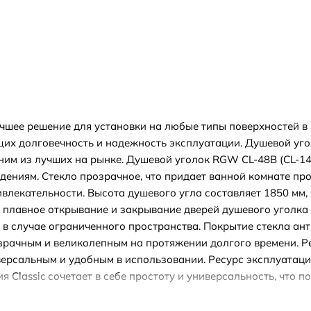
учшее решение для установки на любые типы поверхностей в
щих долговечность и надежность эксплуатации. Душевой уг
ним из лучших на рынке. Душевой уголок RGW CL-48B (CL-14B
ениям. Стекло прозрачное, что придает ванной комнате про
лекательности. Высота душевого угла составляет 1850 мм, 
плавное открывание и закрывание дверей душевого уголка б
в случае ограниченного пространства. Покрытие стекла ант
озрачным и великолепным на протяжении долгого времени. 
версальным и удобным в использовании. Ресурс эксплуатаци
я Classic сочетает в себе простоту и универсальность, что 
 Гарантия 3 года подтверждает надежность и качество данн
х комнатах. Он устойчив к воздействию воды, не теряет сво