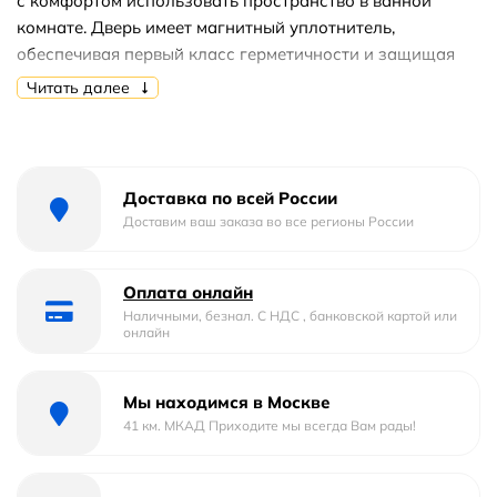
с комфортом использовать пространство в ванной
комнате. Дверь имеет магнитный уплотнитель,
обеспечивая первый класс герметичности и защищая
ванную комнату от брызг воды.
Читать далее
Доставка по всей России
Доставим ваш заказа во все регионы России
Оплата онлайн
Наличными, безнал. С НДС , банковской картой или
онлайн
Мы находимся в Москве
41 км. МКАД Приходите мы всегда Вам рады!