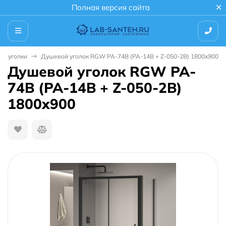
Полная версия сайта
е уголки
Душевой уголок RGW PA-74B (PA-14B + Z-050-2B) 1800x900
Душевой уголок RGW PA-
74B (PA-14B + Z-050-2B)
1800x900