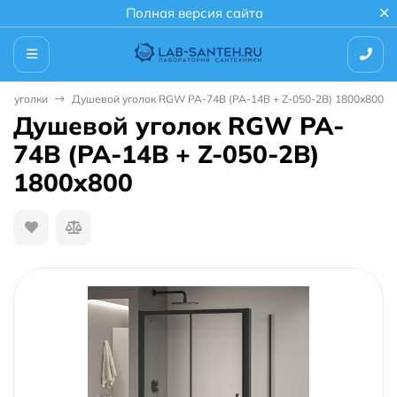
Полная версия сайта
е уголки
Душевой уголок RGW PA-74B (PA-14B + Z-050-2B) 1800x800
Душевой уголок RGW PA-
74B (PA-14B + Z-050-2B)
1800x800