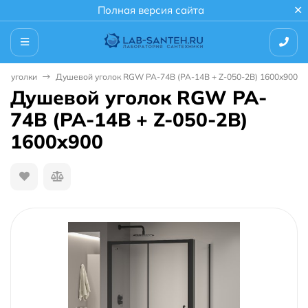
Полная версия сайта
е уголки
Душевой уголок RGW PA-74B (PA-14B + Z-050-2B) 1600x900
Душевой уголок RGW PA-
74B (PA-14B + Z-050-2B)
1600x900