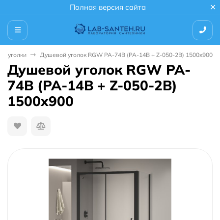
Полная версия сайта
е уголки
Душевой уголок RGW PA-74B (PA-14B + Z-050-2B) 1500x900
Душевой уголок RGW PA-
74B (PA-14B + Z-050-2B)
1500x900