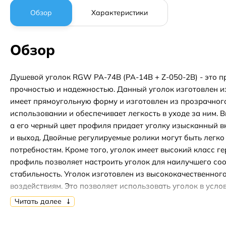
Обзор
Характеристики
Обзор
Душевой уголок RGW PA-74B (PA-14B + Z-050-2B) - это п
прочностью и надежностью. Данный уголок изготовлен из 
имеет прямоугольную форму и изготовлен из прозрачного 
использовании и обеспечивает легкость в уходе за ним.
а его черный цвет профиля придает уголку изысканный в
и выход. Двойные регулируемые ролики могут быть легк
потребностям. Кроме того, уголок имеет высокий класс г
профиль позволяет настроить уголок для наилучшего соо
стабильность. Уголок изготовлен из высококачественног
воздействиям. Это позволяет использовать уголок в усл
Данный душевой уголок относится к серии Passage и явл
Читать далее
внешним видом и надежной конструкцией. Все эти качес
пространства для принятия душа.