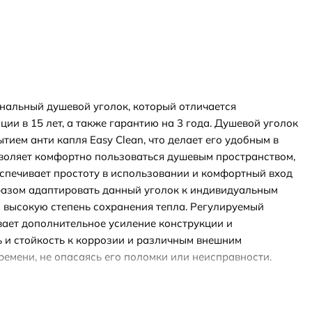
ональный душевой уголок, который отличается
ии в 15 лет, а также гарантию на 3 года. Душевой уголок
ием анти капля Easy Clean, что делает его удобным в
озволяет комфортно пользоваться душевым пространством,
еспечивает простоту в использовании и комфортный вход
бразом адаптировать данный уголок к индивидуальным
 и высокую степень сохранения тепла. Регулируемый
вает дополнительное усиление конструкции и
ь и стойкость к коррозии и различным внешним
емени, не опасаясь его поломки или неисправности.
й и качественный душевой уголок с презентабельным
низации ванных комнат и создания комфортного