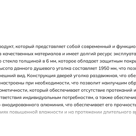
родукт, который представляет собой современный и функци
качественных материалов и имеет долгий ресурс эксплуатац
стекла толщиной в 6 мм, которое обладает защитным покрыт
 Высота данного душевого уголка составляет 1950 мм, что п
нешний вид. Конструкция дверей уголка раздвижная, что об
о настроены при необходимости, что позволит наилучшим о
ерметичности, который обеспечивает отсутствие протеканий
тветствия индивидуальным потребностям, а также обеспечи
о анодированного алюминия, что обеспечивает его прочност
овиях повышенной влажности и на протяжении длительного вр
яется идеальным выбором для тех, кто ищет функциональны
тва делают данный уголок превосходным выбором для модер