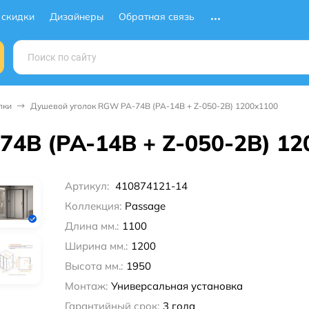
 скидки
Дизайнеры
Обратная связь
лки
Душевой уголок RGW PA-74B (PA-14B + Z-050-2B) 1200x1100
4B (PA-14B + Z-050-2B) 12
Артикул:
410874121-14
Коллекция:
Passage
Длина мм.:
1100
Ширина мм.:
1200
Высота мм.:
1950
Монтаж:
Универсальная установка
Гарантийный срок:
3 года