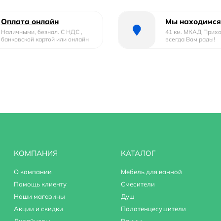
Оплата онлайн
Мы находимся
Наличными, безнал. С НДС ,
41 км. МКАД Прих
банковской картой или онлайн
всегда Вам рады!
КОМПАНИЯ
КАТАЛОГ
О компании
Мебель для ванной
Помощь клиенту
Смесители
Наши магазины
Душ
Акции и скидки
Полотенцесушители