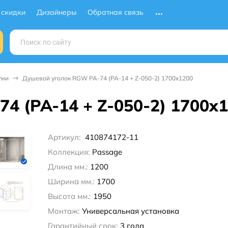
 скидки
Дизайнеры
Обратная связь
лки
Душевой уголок RGW PA-74 (PA-14 + Z-050-2) 1700x1200
4 (PA-14 + Z-050-2) 1700x
Артикул:
410874172-11
Коллекция:
Passage
Длина мм.:
1200
Ширина мм.:
1700
Высота мм.:
1950
Монтаж:
Универсальная установка
Гарантийный срок:
3 года