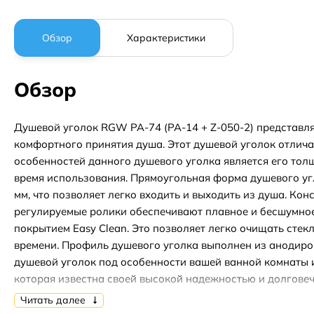
Обзор
Характеристики
Обзор
Душевой уголок RGW PA-74 (PA-14 + Z-050-2) представля
комфортного принятия душа. Этот душевой уголок отлич
особенностей данного душевого уголка является его толщ
время использования. Прямоугольная форма душевого угл
мм, что позволяет легко входить и выходить из душа. Ко
регулируемые ролики обеспечивают плавное и бесшумное
покрытием Easy Clean. Это позволяет легко очищать стек
времени. Профиль душевого уголка выполнен из анодиро
душевой уголок под особенности вашей ванной комнаты и
которая известна своей высокой надежностью и долговечн
того, данный товар имеет гарантию на 3 года, что являе
Читать далее
+ Z-050-2) является идеальным выбором для создания ко