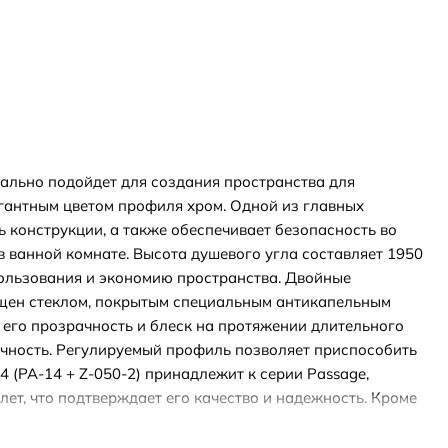
еально подойдет для создания пространства для
гантным цветом профиля хром. Одной из главных
ь конструкции, а также обеспечивает безопасность во
 ванной комнате. Высота душевого угла составляет 1950
спользования и экономию пространства. Двойные
ащен стеклом, покрытым специальным антикапельным
т его прозрачность и блеск на протяжении длительного
ечность. Регулируемый профиль позволяет приспособить
(PA-14 + Z-050-2) принадлежит к серии Passage,
ет, что подтверждает его качество и надежность. Кроме
и надежности. В итоге, душевой уголок RGW PA-74 (PA-14
те. Этот уголок отличается высоким качеством