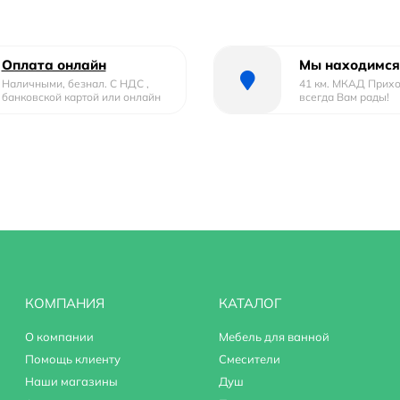
влекательным дизайном, который подойдет к любому интерь
Оплата онлайн
Мы находимся
Наличными, безнал. С НДС ,
41 км. МКАД Прих
банковской картой или онлайн
всегда Вам рады!
КОМПАНИЯ
КАТАЛОГ
О компании
Мебель для ванной
Помощь клиенту
Смесители
Наши магазины
Душ