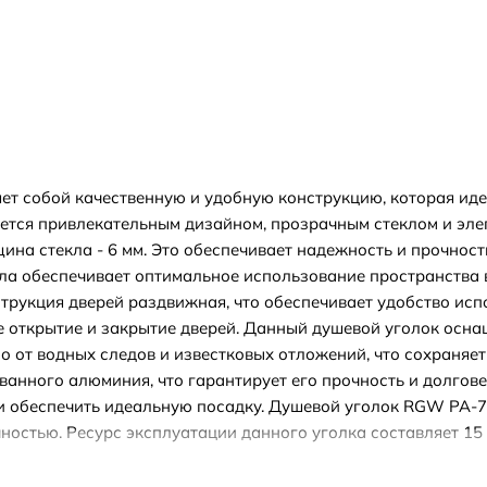
ет собой качественную и удобную конструкцию, которая ид
ается привлекательным дизайном, прозрачным стеклом и эле
ина стекла - 6 мм. Это обеспечивает надежность и прочност
а обеспечивает оптимальное использование пространства в
нструкция дверей раздвижная, что обеспечивает удобство и
 открытие и закрытие дверей. Данный душевой уголок осн
ло от водных следов и известковых отложений, что сохраняе
ванного алюминия, что гарантирует его прочность и долгов
 обеспечить идеальную посадку. Душевой уголок RGW PA-74 
остью. Ресурс эксплуатации данного уголка составляет 15 л
тся дополнительным подтверждением его высокого качества 
мфортного и элегантного пространства в вашей ванной комна